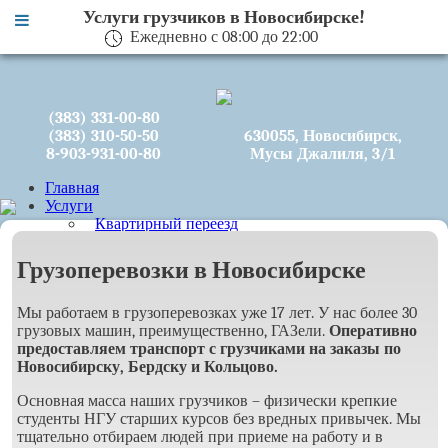
Услуги грузчиков в Новосибирске!
Ежедневно с 08:00 до 22:00
(383) 331-00-80
(383) 310-50-50
630055, Новосибирск,
8-903-931-00-80
Мусы Джалиля, 3/1
Главная
Услуги
Квартирный переезд
Офисный переезд
Грузоперевозки в Новосибирске
Сборка/разборка мебели
Мы работаем в грузоперевозках уже 17 лет. У нас более 30
Вывоз строймусора
грузовых машин, преимущественно, ГАЗели.
Оперативно
предоставляем транспорт с грузчиками на заказы по
Такелажные работы
Новосибирску, Бердску и Кольцово.
Упаковка
Основная масса наших грузчиков – физически крепкие
студенты НГУ старших курсов без вредных привычек. Мы
О компании
тщательно отбираем людей при приеме на работу и в
Прайс-лист